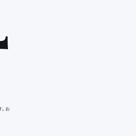
4
。 お